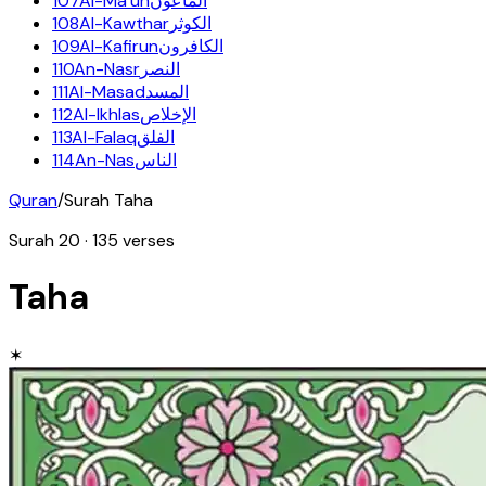
107
Al-Ma'un
الماعون
108
Al-Kawthar
الكوثر
109
Al-Kafirun
الكافرون
110
An-Nasr
النصر
111
Al-Masad
المسد
112
Al-Ikhlas
الإخلاص
113
Al-Falaq
الفلق
114
An-Nas
الناس
Quran
/
Surah
Taha
Surah
20
·
135
verses
Taha
✶