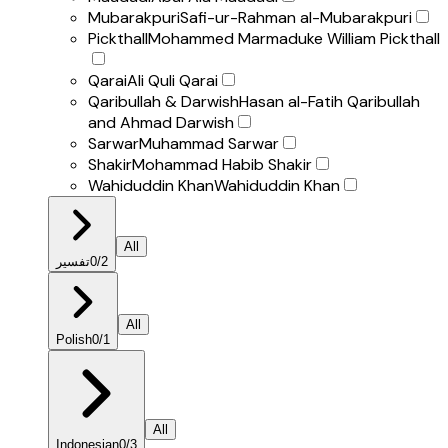
Mubarakpuri
Safi-ur-Rahman al-Mubarakpuri
Pickthall
Mohammed Marmaduke William Pickthall
Qarai
Ali Quli Qarai
Qaribullah & Darwish
Hasan al-Fatih Qaribullah
and Ahmad Darwish
Sarwar
Muhammad Sarwar
Shakir
Mohammad Habib Shakir
Wahiduddin Khan
Wahiduddin Khan
All
تفسير
0
/
2
All
Polish
0
/
1
All
Indonesian
0
/
3