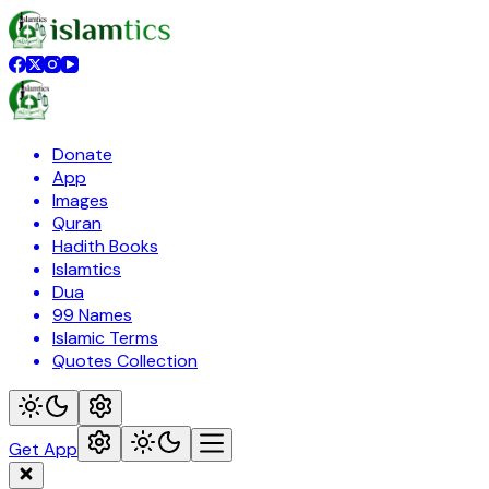
Donate
App
Images
Quran
Hadith Books
Islamtics
Dua
99 Names
Islamic Terms
Quotes Collection
Get App