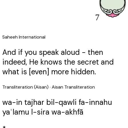
7
Saheeh International
And if you speak aloud - then
indeed, He knows the secret and
what is [even] more hidden.
Transliteration (Aisan)
· Aisan Transliteration
wa-in tajhar bil-qawli fa-innahu
yaʿlamu l-sira wa-akhfā
✶