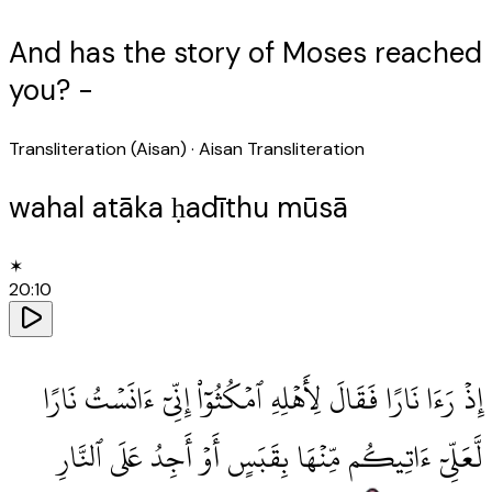
And has the story of Moses reached
you? -
Transliteration (Aisan)
· Aisan Transliteration
wahal atāka ḥadīthu mūsā
✶
20
:
10
إِذْ رَءَا نَارًا فَقَالَ لِأَهْلِهِ ٱمْكُثُوٓا۟ إِنِّىٓ ءَانَسْتُ نَارًا
لَّعَلِّىٓ ءَاتِيكُم مِّنْهَا بِقَبَسٍ أَوْ أَجِدُ عَلَى ٱلنَّارِ