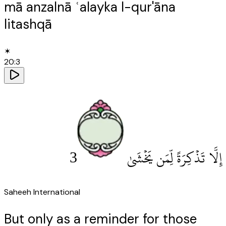
mā anzalnā ʿalayka l-qur'āna
litashqā
✶
20
:
3
3
إِلَّا تَذْكِرَةً لِّمَن يَخْشَىٰ
Saheeh International
But only as a reminder for those