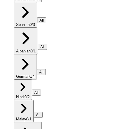
All
Spanish
0
/
3
All
Albanian
0
/
1
All
German
0
/
4
All
Hindi
0
/
2
All
Malay
0
/
1