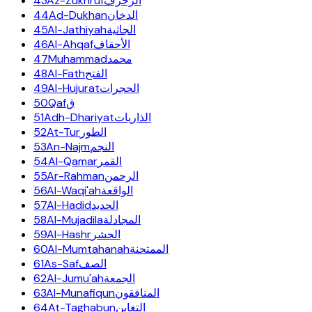
43
Az-Zukhruf
الزخرف
44
Ad-Dukhan
الدخان
45
Al-Jathiyah
الجاثية
46
Al-Ahqaf
الأحقاف
47
Muhammad
محمد
48
Al-Fath
الفتح
49
Al-Hujurat
الحجرات
50
Qaf
ق
51
Adh-Dhariyat
الذاريات
52
At-Tur
الطور
53
An-Najm
النجم
54
Al-Qamar
القمر
55
Ar-Rahman
الرحمن
56
Al-Waqi'ah
الواقعة
57
Al-Hadid
الحديد
58
Al-Mujadila
المجادلة
59
Al-Hashr
الحشر
60
Al-Mumtahanah
الممتحنة
61
As-Saf
الصف
62
Al-Jumu'ah
الجمعة
63
Al-Munafiqun
المنافقون
64
At-Taghabun
التغابن