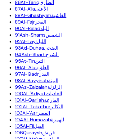
86
At-Tariq
الطارق
87
Al-A'la
الأعلى
88
Al-Ghashiyah
الغاشية
89
Al-Fajr
الفجر
90
Al-Balad
البلد
91
Ash-Shams
الشمس
92
Al-Layl
الليل
93
Ad-Duhaa
الضحى
94
Ash-Sharh
الشرح
95
At-Tin
التين
96
Al-'Alaq
العلق
97
Al-Qadr
القدر
98
Al-Bayyinah
البينة
99
Az-Zalzalah
الزلزلة
100
Al-'Adiyat
العاديات
101
Al-Qari'ah
القارعة
102
At-Takathur
التكاثر
103
Al-'Asr
العصر
104
Al-Humazah
الهمزة
105
Al-Fil
الفيل
106
Quraysh
قريش