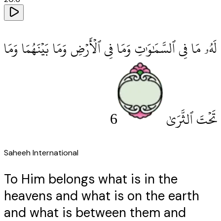
لَهُۥ مَا فِى ٱلسَّمَٰوَٰتِ وَمَا فِى ٱلْأَرْضِ وَمَا بَيْنَهُمَا وَمَا
6
تَحْتَ ٱلثَّرَىٰ
Saheeh International
To Him belongs what is in the
heavens and what is on the earth
and what is between them and