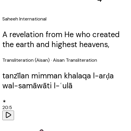
Saheeh International
A revelation from He who created
the earth and highest heavens,
Transliteration (Aisan)
· Aisan Transliteration
tanzīlan mimman khalaqa l-arḍa
wal-samāwāti l-ʿulā
✶
20
:
5