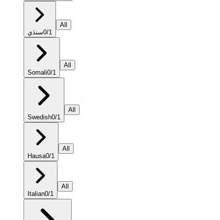
All
سنڌي
0
/
1
All
Somali
0
/
1
All
Swedish
0
/
1
All
Hausa
0
/
1
All
Italian
0
/
1