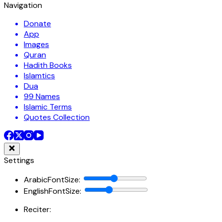
Navigation
Donate
App
Images
Quran
Hadith Books
Islamtics
Dua
99 Names
Islamic Terms
Quotes Collection
Settings
ArabicFontSize
:
EnglishFontSize
:
Reciter: