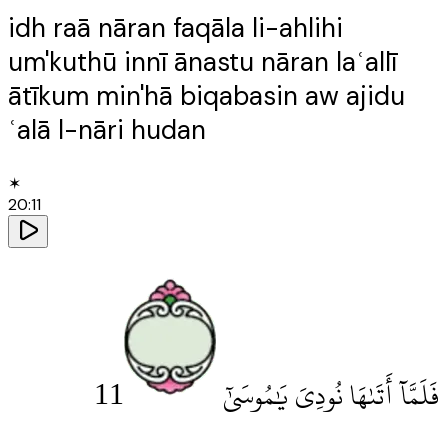
idh raā nāran faqāla li-ahlihi
um'kuthū innī ānastu nāran laʿallī
ātīkum min'hā biqabasin aw ajidu
ʿalā l-nāri hudan
✶
20
:
11
11
فَلَمَّآ أَتَىٰهَا نُودِىَ يَٰمُوسَىٰٓ