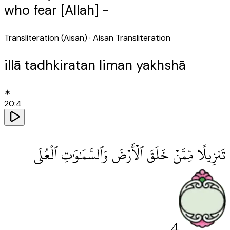
who fear [Allah] -
Transliteration (Aisan)
· Aisan Transliteration
illā tadhkiratan liman yakhshā
✶
20
:
4
تَنزِيلًا مِّمَّنْ خَلَقَ ٱلْأَرْضَ وَٱلسَّمَٰوَٰتِ ٱلْعُلَى
4