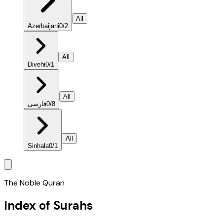
All
Azerbaijani
0
/
2
All
Divehi
0
/
1
All
فارسی
0
/
8
All
Sinhala
0
/
1
The Noble Quran
Index of Surahs