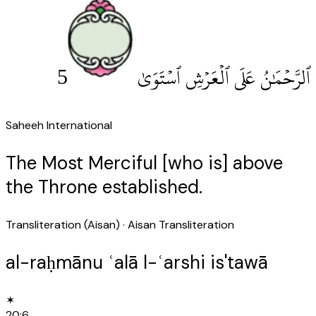
5
ٱلرَّحْمَٰنُ عَلَى ٱلْعَرْشِ ٱسْتَوَىٰ
Saheeh International
The Most Merciful [who is] above
the Throne established.
Transliteration (Aisan)
· Aisan Transliteration
al-raḥmānu ʿalā l-ʿarshi is'tawā
✶
20
:
6