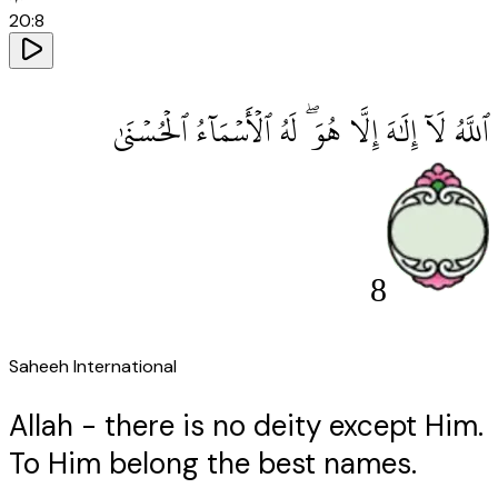
20
:
8
ٱللَّهُ لَآ إِلَٰهَ إِلَّا هُوَ ۖ لَهُ ٱلْأَسْمَآءُ ٱلْحُسْنَىٰ
8
Saheeh International
Allah - there is no deity except Him.
To Him belong the best names.