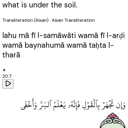
what is under the soil.
Transliteration (Aisan)
· Aisan Transliteration
lahu mā fī l-samāwāti wamā fī l-arḍi
wamā baynahumā wamā taḥta l-
tharā
✶
20
:
7
وَإِن تَجْهَرْ بِٱلْقَوْلِ فَإِنَّهُۥ يَعْلَمُ ٱلسِّرَّ وَأَخْفَى