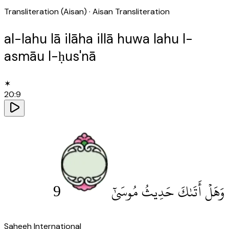
Transliteration (Aisan)
· Aisan Transliteration
al-lahu lā ilāha illā huwa lahu l-
asmāu l-ḥus'nā
✶
20
:
9
9
وَهَلْ أَتَىٰكَ حَدِيثُ مُوسَىٰٓ
Saheeh International