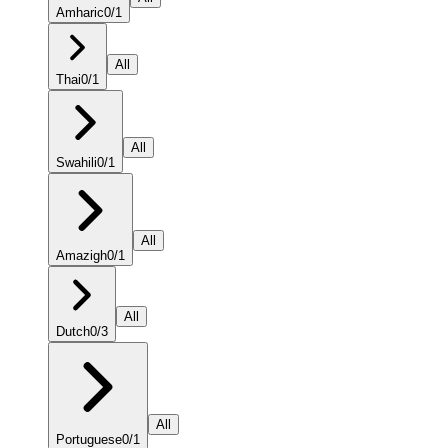
Amharic
0
/
1
All
Thai
0
/
1
All
Swahili
0
/
1
All
Amazigh
0
/
1
All
Dutch
0
/
3
All
Portuguese
0
/
1