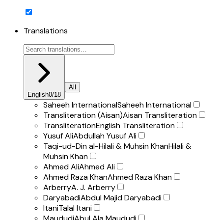
Translations
All
English
0
/
18
Saheeh International
Saheeh International
Transliteration (Aisan)
Aisan Transliteration
Transliteration
English Transliteration
Yusuf Ali
Abdullah Yusuf Ali
Taqi-ud-Din al-Hilali & Muhsin Khan
Hilali &
Muhsin Khan
Ahmed Ali
Ahmed Ali
Ahmed Raza Khan
Ahmed Raza Khan
Arberry
A. J. Arberry
Daryabadi
Abdul Majid Daryabadi
Itani
Talal Itani
Maududi
Abul Ala Maududi