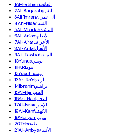
1
Al-Fatihah
الفاتحة
2
Al-Baqarah
البقرة
3
Ali 'Imran
آل عمران
4
An-Nisa
النساء
5
Al-Ma'idah
المائدة
6
Al-An'am
الأنعام
7
Al-A'raf
الأعراف
8
Al-Anfal
الأنفال
9
At-Tawbah
التوبة
10
Yunus
يونس
11
Hud
هود
12
Yusuf
يوسف
13
Ar-Ra'd
الرعد
14
Ibrahim
ابراهيم
15
Al-Hijr
الحجر
16
An-Nahl
النحل
17
Al-Isra
الإسراء
18
Al-Kahf
الكهف
19
Maryam
مريم
20
Taha
طه
21
Al-Anbya
الأنبياء