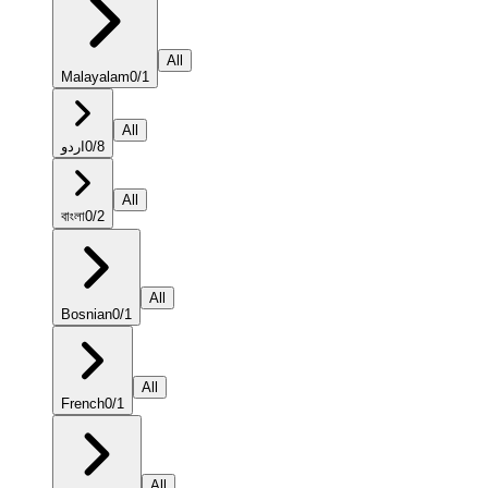
All
Malayalam
0
/
1
All
اردو
0
/
8
All
বাংলা
0
/
2
All
Bosnian
0
/
1
All
French
0
/
1
All