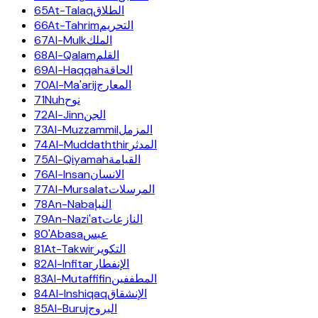
65
At-Talaq
الطلاق
66
At-Tahrim
التحريم
67
Al-Mulk
الملك
68
Al-Qalam
القلم
69
Al-Haqqah
الحاقة
70
Al-Ma'arij
المعارج
71
Nuh
نوح
72
Al-Jinn
الجن
73
Al-Muzzammil
المزمل
74
Al-Muddaththir
المدثر
75
Al-Qiyamah
القيامة
76
Al-Insan
الانسان
77
Al-Mursalat
المرسلات
78
An-Naba
النبإ
79
An-Nazi'at
النازعات
80
'Abasa
عبس
81
At-Takwir
التكوير
82
Al-Infitar
الإنفطار
83
Al-Mutaffifin
المطففين
84
Al-Inshiqaq
الإنشقاق
85
Al-Buruj
البروج