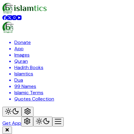
Donate
App
Images
Quran
Hadith Books
Islamtics
Dua
99 Names
Islamic Terms
Quotes Collection
Get App