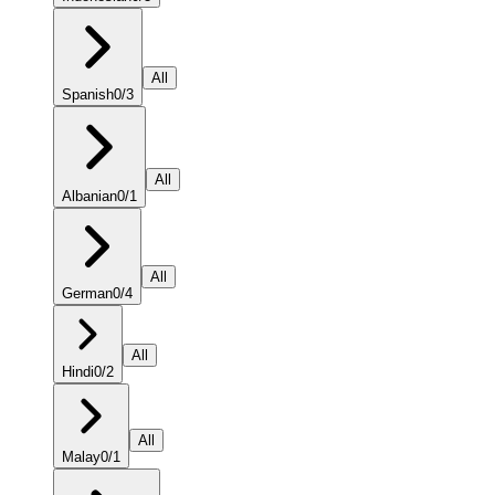
All
Spanish
0
/
3
All
Albanian
0
/
1
All
German
0
/
4
All
Hindi
0
/
2
All
Malay
0
/
1