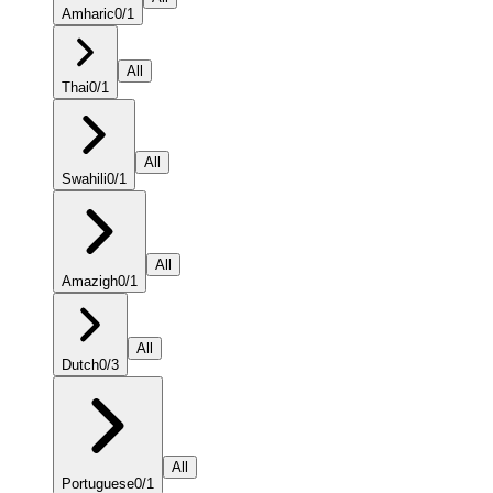
Amharic
0
/
1
All
Thai
0
/
1
All
Swahili
0
/
1
All
Amazigh
0
/
1
All
Dutch
0
/
3
All
Portuguese
0
/
1