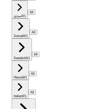
All
سنڌي
0
/
1
All
Somali
0
/
1
All
Swedish
0
/
1
All
Hausa
0
/
1
All
Italian
0
/
1