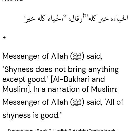
‏الحياءه خير كله”أوقال‏:‏ “الحياء كله خير‏"
✦
Messenger of Allah (ﷺ) said,
"Shyness does not bring anything
except good." [Al-Bukhari and
Muslim]. In a narration of Muslim:
Messenger of Allah (ﷺ) said, "All of
shyness is good."
—
Sunnah.com : Book 2, Hadith 2 Arabic/English book :