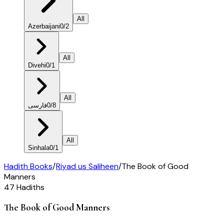
All
Azerbaijani
0
/
2
All
Divehi
0
/
1
All
فارسی
0
/
8
All
Sinhala
0
/
1
Hadith Books
/
Riyad us Saliheen
/
The Book of Good
Manners
47
Hadiths
The Book of Good Manners