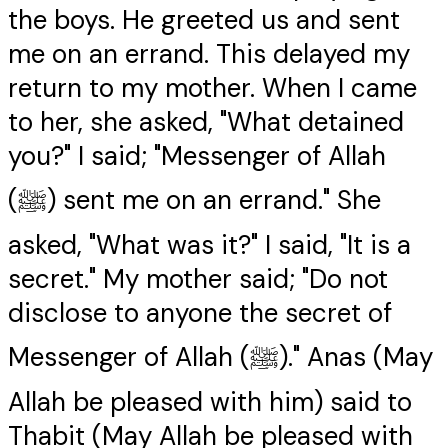
the boys. He greeted us and sent
me on an errand. This delayed my
return to my mother. When I came
to her, she asked, "What detained
you?" I said; "Messenger of Allah
(ﷺ) sent me on an errand." She
asked, "What was it?" I said, "It is a
secret." My mother said; "Do not
disclose to anyone the secret of
Messenger of Allah (ﷺ)." Anas (May
Allah be pleased with him) said to
Thabit (May Allah be pleased with