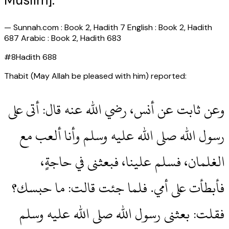
Muslim].
—
Sunnah.com : Book 2, Hadith 7 English : Book 2, Hadith
687 Arabic : Book 2, Hadith 683
#
8
Hadith
688
Thabit (May Allah be pleased with him) reported:
وعن ثابت عن أنس، رضي الله عنه قال‏:‏ أتى على
رسول الله صلى الله عليه وسلم وأنا ألعب مع
الغلمان، فسلم علينا، فبعثنى في حاجةٍ،
فأبطأت على أمي‏.‏ فلما جئت قالت‏:‏ ما حبسك‏؟‏
فقلت‏:‏ بعثنى رسول الله صلى الله عليه وسلم