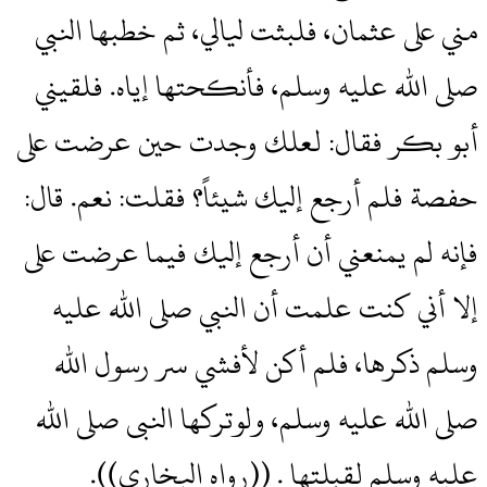
مني على عثمان، فلبثت ليالي، ثم خطبها النبي
صلى الله عليه وسلم، فأنكحتها إياه‏.‏ فلقيني
أبو بكر فقال‏:‏ لعلك وجدت حين عرضت على
حفصة فلم أرجع إليك شيئاً‏؟‏ فقلت‏:‏ نعم‏.‏ قال‏:‏
فإنه لم يمنعني أن أرجع إليك فيما عرضت على
إلا أني كنت علمت أن النبي صلى الله عليه
وسلم ذكرها، فلم أكن لأفشي سر رسول الله
صلى الله عليه وسلم، ولوتركها النبى صلى الله
عليه وسلم لقبلتها ‏.‏ ‏(‏‏(‏رواه البخارى‏)‏‏)‏‏.‏