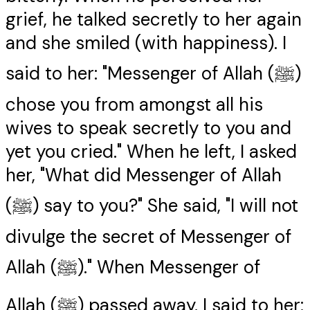
grief, he talked secretly to her again
and she smiled (with happiness). I
said to her: "Messenger of Allah (ﷺ)
chose you from amongst all his
wives to speak secretly to you and
yet you cried." When he left, I asked
her, "What did Messenger of Allah
(ﷺ) say to you?" She said, "I will not
divulge the secret of Messenger of
Allah (ﷺ)." When Messenger of
Allah (ﷺ) passed away, I said to her: