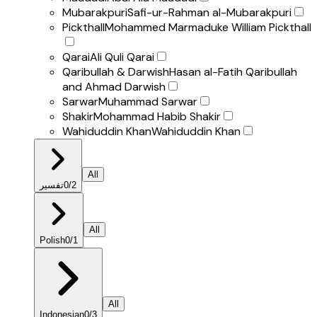
Mubarakpuri
Safi-ur-Rahman al-Mubarakpuri
Pickthall
Mohammed Marmaduke William Pickthall
Qarai
Ali Quli Qarai
Qaribullah & Darwish
Hasan al-Fatih Qaribullah
and Ahmad Darwish
Sarwar
Muhammad Sarwar
Shakir
Mohammad Habib Shakir
Wahiduddin Khan
Wahiduddin Khan
All
تفسير
0
/
2
All
Polish
0
/
1
All
Indonesian
0
/
3