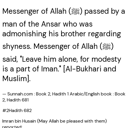
Messenger of Allah (ﷺ) passed by a
man of the Ansar who was
admonishing his brother regarding
shyness. Messenger of Allah (ﷺ)
said, "Leave him alone, for modesty
is a part of Iman." [Al-Bukhari and
Muslim].
—
Sunnah.com : Book 2, Hadith 1 Arabic/English book : Book
2, Hadith 681
#
2
Hadith
682
Imran bin Husain (May Allah be pleased with them)
reported: