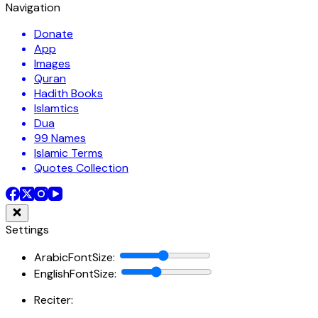
Navigation
Donate
App
Images
Quran
Hadith Books
Islamtics
Dua
99 Names
Islamic Terms
Quotes Collection
Settings
ArabicFontSize
:
EnglishFontSize
:
Reciter: