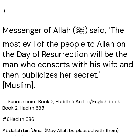
✦
Messenger of Allah (ﷺ) said, "The
most evil of the people to Allah on
the Day of Resurrection will be the
man who consorts with his wife and
then publicizes her secret."
[Muslim].
—
Sunnah.com : Book 2, Hadith 5 Arabic/English book :
Book 2, Hadith 685
#
6
Hadith
686
Abdullah bin 'Umar (May Allah be pleased with them)