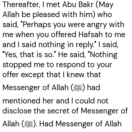
Thereafter, I met Abu Bakr (May
Allah be pleased with him) who
said, "Perhaps you were angry with
me when you offered Hafsah to me
and I said nothing in reply." I said,
"Yes, that is so." He said, "Nothing
stopped me to respond to your
offer except that I knew that
Messenger of Allah (ﷺ) had
mentioned her and I could not
disclose the secret of Messenger of
Allah (ﷺ). Had Messenger of Allah