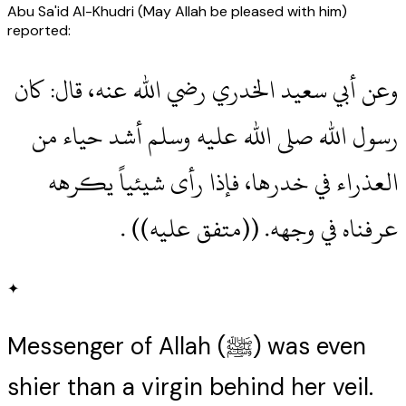
Abu Sa'id Al-Khudri (May Allah be pleased with him)
reported:
وعن أبي سعيد الخدري رضي الله عنه، قال‏:‏ كان
رسول الله صلى الله عليه وسلم أشد حياء من
العذراء في خدرها، فإذا رأى شيئياً يكرهه
عرفناه في وجهه‏.‏ ‏(‏‏(‏متفق عليه‏)‏‏)‏ ‏.‏
✦
Messenger of Allah (ﷺ) was even
shier than a virgin behind her veil.