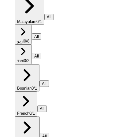
All
Malayalam
0
/
1
All
اردو
0
/
8
All
বাংলা
0
/
2
All
Bosnian
0
/
1
All
French
0
/
1
All