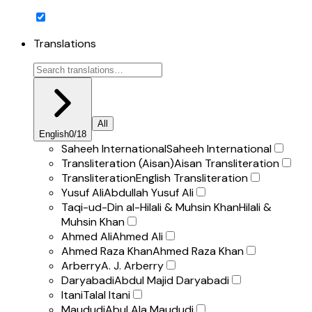
Translations
All
English
0
/
18
Saheeh International
Saheeh International
Transliteration (Aisan)
Aisan Transliteration
Transliteration
English Transliteration
Yusuf Ali
Abdullah Yusuf Ali
Taqi-ud-Din al-Hilali & Muhsin Khan
Hilali &
Muhsin Khan
Ahmed Ali
Ahmed Ali
Ahmed Raza Khan
Ahmed Raza Khan
Arberry
A. J. Arberry
Daryabadi
Abdul Majid Daryabadi
Itani
Talal Itani
Maududi
Abul Ala Maududi