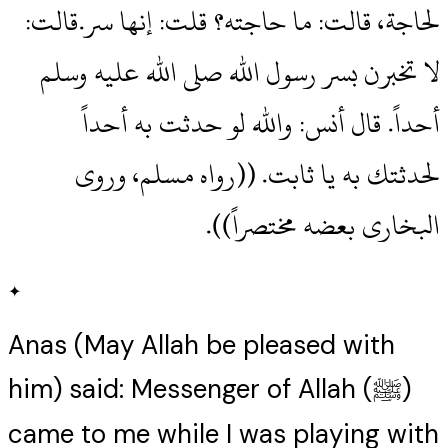
لحاجة، قالت‏:‏ ما حاجته‏؟‏ قلت‏:‏ إنها سر‏.‏قالت‏:‏
لا تخبرن بسر رسول الله صلى الله عليه وسلم
أحداً‏.‏ قال أنس‏:‏ والله لو حدثت به أحداً
لحدثتك به يا ثابت‏.‏ ‏(‏‏(‏رواه مسلم، وروى
البخارى بعضه مختصراً‏)‏‏)‏‏.‏
✦
Anas (May Allah be pleased with
him) said: Messenger of Allah (ﷺ)
came to me while I was playing with